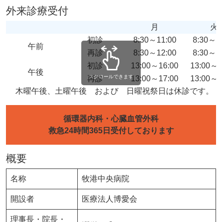
外来診療受付
月
火
初診
8:30～11:00
8:30～1
午前
再診
8:30～12:00
8:30～1
初診
13:00～16:00
13:00～1
午後
スクロールできます
再診
13:00～17:00
13:00～1
木曜午後、土曜午後 および 日曜祝祭日は休診です。
循環器内科・心臓血管外科
救急24時間365日受付しております
概要
名称
牧港中央病院
開設者
医療法人博愛会
理事長・院長・