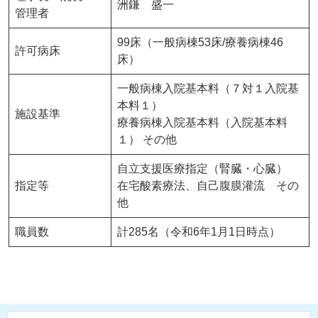
洲鎌 盛一
管理者
99床（一般病棟53床/療養病棟46
許可病床
床）
一般病棟入院基本料（７対１入院基
本料１）
施設基準
療養病棟入院基本料（入院基本料
１） その他
自立支援医療指定（腎臓・心臓）
指定等
在宅酸素療法、自己腹膜灌流 その
他
職員数
計285名（令和6年1月1日時点）