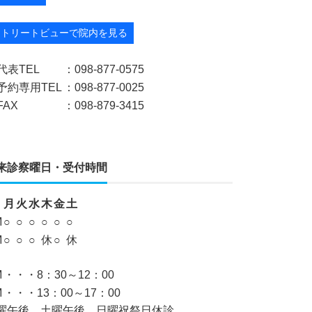
ストリートビューで院内を見る
代表TEL
：098-877-0575
予約専用TEL
：098-877-0025
FAX
：098-879-3415
来診察曜日・受付時間
月
火
水
木
金
土
M
○
○
○
○
○
○
M
○
○
○
休
○
休
M
・・・8：30～12：00
M
・・・13：00～17：00
曜午後、土曜午後、日曜祝祭日休診