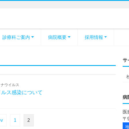
診療科ご案内
病院概要
採用情報
サ
ナウイルス
イルス感染について
病
医
〒
ev
1
2