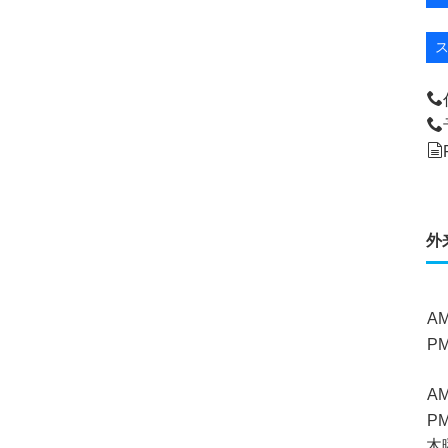
外
A
P
A
P
木