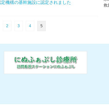
認定機構の基幹施設に認定されました
救
2
3
4
5