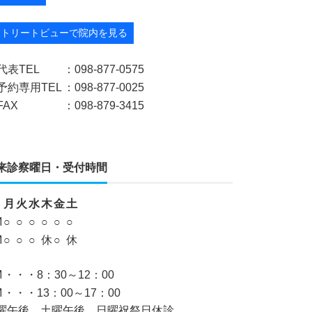
ストリートビューで院内を見る
代表TEL
：098-877-0575
予約専用TEL
：098-877-0025
FAX
：098-879-3415
来診察曜日・受付時間
月
火
水
木
金
土
M
○
○
○
○
○
○
M
○
○
○
休
○
休
M
・・・8：30～12：00
M
・・・13：00～17：00
曜午後、土曜午後、日曜祝祭日休診