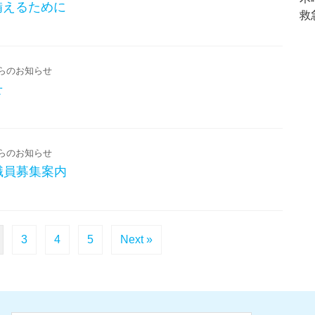
備えるために
救
らのお知らせ
せ
らのお知らせ
護職員募集案内
3
4
5
Next »