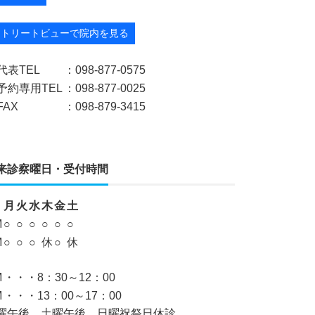
ストリートビューで院内を見る
代表TEL
：098-877-0575
予約専用TEL
：098-877-0025
FAX
：098-879-3415
来診察曜日・受付時間
月
火
水
木
金
土
M
○
○
○
○
○
○
M
○
○
○
休
○
休
M
・・・8：30～12：00
M
・・・13：00～17：00
曜午後、土曜午後、日曜祝祭日休診