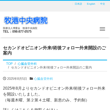
日本語
English
中文
医療法人博愛会 牧港中央病院
Me
TEL：098-877-0575
セカンドオピニオン外来/術後フォロー外来開設のご
案内
TOP
心臓血管外科
セカンドオピニオン外来/術後フォロー外来開設のご案内
2025年8月5日
心臓血管外科
2025年8月よりセカンドオピニオン外来/術後フォロー外来
を開設いたしました。
（毎週木曜、第２第４土曜、新患のみ、予約制）
詳しくはこちらを御覧ください。