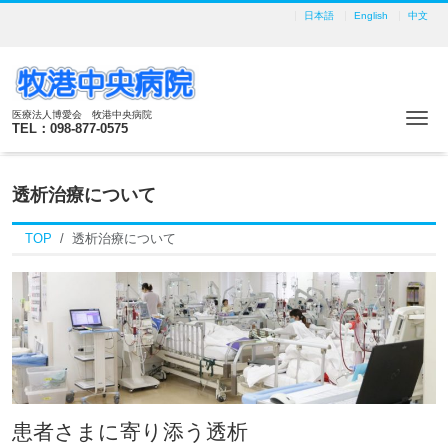
日本語
English
中文
医療法人博愛会 牧港中央病院
Me
TEL：098-877-0575
透析治療について
TOP
透析治療について
患者さまに寄り添う透析